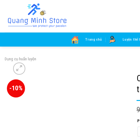
Skip
to
content
Trang chủ
Luyện thể 
Dụng cụ huấn luyện
-10%
P