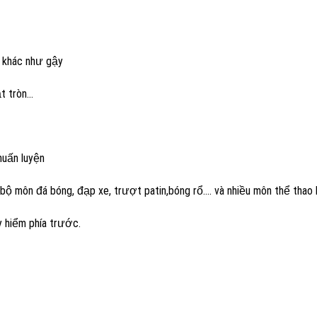
 khác như gậy
t tròn…
huấn luyện
g bộ môn đá bóng, đạp xe, trượt patin,bóng rổ…. và nhiều môn thể thao 
 hiểm phía trước.