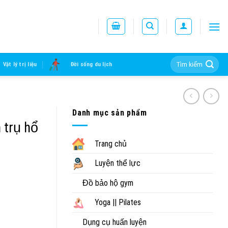
Tìm
Vật lý trị liệu
Đời sống du lịch
kiếm:
Danh mục sản phẩm
 trụ hổ
Trang chủ
Luyện thể lực
Đồ bảo hộ gym
Yoga || Pilates
Dụng cụ huấn luyện