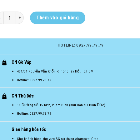
hướng ngại vật tập luyện, nấm cone hình trụ hổ trợ huấn luyện CNT số lư
Thêm vào giỏ hàng
HOTLINE: 0927.99.79.79
CN Gò Vấp
401/31 Nguyễn Văn Khối, P.Thông Tây Hội, Tp.HCM
Hotline: 0927.99.79.79
CN Thủ Đức
18 Đường Số 15 KP2, P.Tam Bình (Khu Dân cư Bình Đức)
Hotline: 0927.99.79.79
Giao hàng hỏa tốc
Cho khách hàng khu vực SG sử dụng Ahamove, Grab...