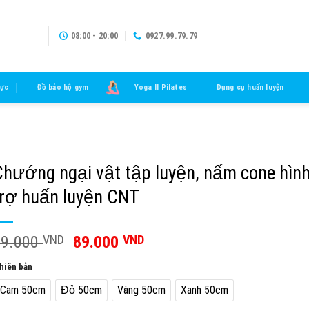
08:00 - 20:00
0927.99.79.79
lực
Đồ bảo hộ gym
Yoga || Pilates
Dụng cụ huấn luyện
Chướng ngại vật tập luyện, nấm cone hình
trợ huấn luyện CNT
99.000
VND
89.000
VND
hiên bản
Cam 50cm
Đỏ 50cm
Vàng 50cm
Xanh 50cm