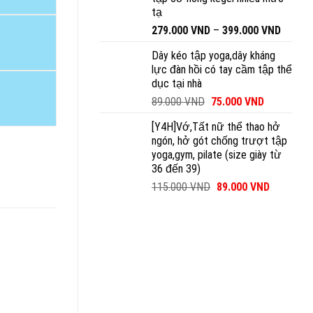
tạ
279.000
VND
–
399.000
VND
Dây kéo tập yoga,dây kháng
lực đàn hồi có tay cầm tập thể
dục tại nhà
89.000
VND
75.000
VND
[Y4H]Vớ,Tất nữ thể thao hở
ngón, hở gót chống trượt tập
yoga,gym, pilate (size giày từ
36 đến 39)
115.000
VND
89.000
VND