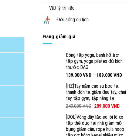
Vật lý trị liệu
ợng
Đời sống du lịch
Đang giảm giá
Bóng tập yoga, banh hổ trợ
tập gym, yoga pilates đủ kích
thước BAG
139.000
VND
–
189.000
VND
[HZ]Tay nắm cao su bọc tạ,
thanh đòn tạ giảm đau tay, chai
tay tập gym, tập nâng tạ
249.000
VND
209.000
VND
[DOL]Vòng dây lắc eo lõi lò xo
tập thể dục tại nhà giảm mỡ
bụng giảm cân, rope hula hoop
tập cơ hông kegel nhiều mức