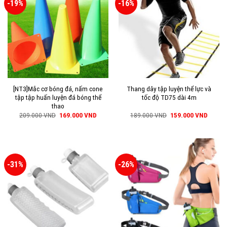
-19%
-16%
[NT3]Mắc cơ bóng đá, nấm cone
Thang dây tập luyện thể lực và
tập tập huấn luyện đá bóng thể
tốc độ TD75 dài 4m
thao
209.000
VND
169.000
VND
189.000
VND
159.000
VND
-31%
-26%