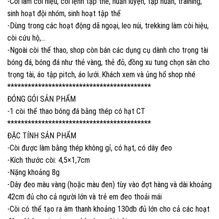
-Còi làm còi hiệu, còi lệnh tập thể, huấn luyện, tập huấn, training,
sinh hoạt đội nhóm, sinh hoạt tập thể
-Dùng trong các hoạt động dã ngoại, leo núi, trekking làm còi hiệu,
còi cứu hộ,…
-Ngoài còi thể thao, shop còn bán các dụng cụ dành cho trọng tài
bóng đá, bóng đá như thẻ vàng, thẻ đỏ, đồng xu tung chọn sân cho
trọng tài, áo tập pitch, áo lưới..Khách xem và ủng hổ shop nhé
******************************************
ĐÓNG GÓI SẢN PHẨM
-1 còi thể thao bóng đá bằng thép có hạt CT
******************************************
ĐẶC TÍNH SẢN PHẨM
-Còi được làm bằng thép không gỉ, có hạt, có dây đeo
-Kích thước còi: 4,5×1,7cm
-Nặng khoảng 8g
-Dây đeo màu vàng (hoặc màu đen) tùy vào đợt hàng và dài khoảng
42cm đủ cho cả người lớn và trẻ em đeo thoải mái
-Còi có thể tạo ra âm thanh khoảng 130db đủ lớn cho cả các hoạt