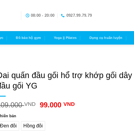
08:00 - 20:00
0927.99.79.79
ực
Đồ bảo hộ gym
Yoga || Pilates
Dụng cụ huấn luyện
Đai quấn đầu gối hổ trợ khớp gối dây
đầu gối YG
109.000
99.000
VND
VND
hiên bản
Đen đôi
Hồng đôi