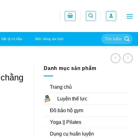
Tìm
Vật lý trị liệu
Đời sống du lịch
kiếm:
Danh mục sản phẩm
 chằng
Trang chủ
Luyện thể lực
Đồ bảo hộ gym
Yoga || Pilates
Dụng cụ huấn luyện