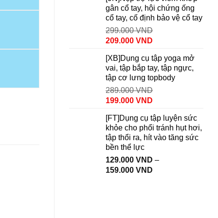
gân cổ tay, hội chứng ống
cổ tay, cố định bảo vệ cổ tay
299.000
VND
209.000
VND
[XB]Dụng cụ tập yoga mở
vai, tập bắp tay, tập ngực,
tập cơ lưng topbody
289.000
VND
199.000
VND
[FT]Dụng cụ tập luyện sức
khỏe cho phổi tránh hụt hơi,
tập thổi ra, hít vào tăng sức
bền thể lực
129.000
VND
–
159.000
VND