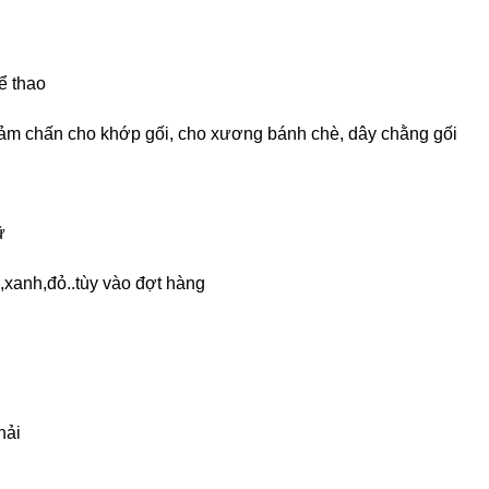
hể thao
giảm chấn cho khớp gối, cho xương bánh chè, dây chằng gối
ữ
,xanh,đỏ..tùy vào đợt hàng
hải