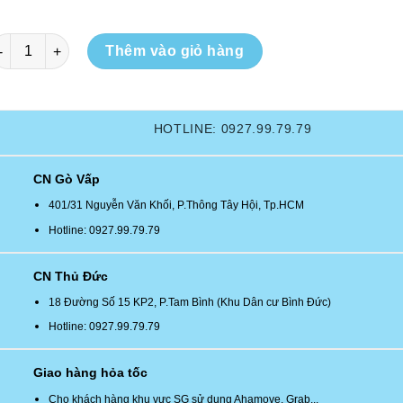
ai quấn đầu gối hổ trợ khớp gối dây chằng đầu gối YG số lượng
Thêm vào giỏ hàng
HOTLINE: 0927.99.79.79
CN Gò Vấp
401/31 Nguyễn Văn Khối, P.Thông Tây Hội, Tp.HCM
Hotline: 0927.99.79.79
CN Thủ Đức
18 Đường Số 15 KP2, P.Tam Bình (Khu Dân cư Bình Đức)
Hotline: 0927.99.79.79
Giao hàng hỏa tốc
Cho khách hàng khu vực SG sử dụng Ahamove, Grab...