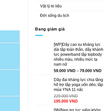
Vật lý trị liệu
Đời sống du lịch
Đang giảm giá
[WP]Dây cao su kháng lực
dài tập toàn thân, dây khánh
lực powerband tập topbody
nhiều màu, nhiều mức tạ
nam nữ
59.000
VND
–
79.000
VND
Dây đai kháng lực chia tầng
hổ trợ tập yoga uốn dẻo, tập
múa YNA 11 nấc
229.000
VND
195.000
VND
[9N]Nẹp trợ lực viêm khớp