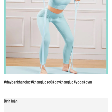
#daybenkhangluc#khanglucso8#daykhangluc#yoga#gym
Bình luận