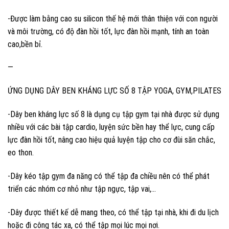
-Được làm bằng cao su silicon thế hệ mới thân thiện với con người
và môi trường, có độ đàn hồi tốt, lực đàn hồi mạnh, tính an toàn
cao,bền bỉ.
—
ỨNG DỤNG DÂY BEN KHÁNG LỰC SỐ 8 TẬP YOGA, GYM,PILATES
-Dây ben kháng lực số 8 là dụng cụ tập gym tại nhà được sử dụng
nhiều với các bài tập cardio, luyện sức bền hay thể lực, cung cấp
lực đàn hồi tốt, nâng cao hiệu quả luyện tập cho cơ đùi săn chắc,
eo thon.
-Dây kéo tập gym đa năng có thể tập đa chiều nên có thể phát
triển các nhóm cơ nhỏ như tập ngực, tập vai,…
-Dây được thiết kế dễ mang theo, có thể tập tại nhà, khi đi du lịch
hoặc đi công tác xa, có thể tập mọi lúc mọi nơi.