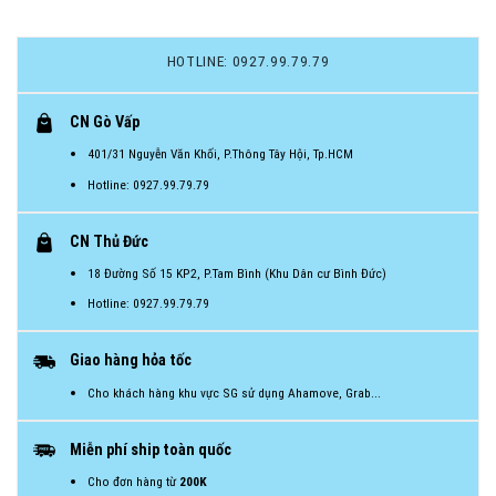
HOTLINE: 0927.99.79.79
CN Gò Vấp
401/31 Nguyễn Văn Khối, P.Thông Tây Hội, Tp.HCM
Hotline: 0927.99.79.79
CN Thủ Đức
18 Đường Số 15 KP2, P.Tam Bình (Khu Dân cư Bình Đức)
Hotline: 0927.99.79.79
Giao hàng hỏa tốc
Cho khách hàng khu vực SG sử dụng Ahamove, Grab...
Miễn phí ship toàn quốc
Cho đơn hàng từ
200K