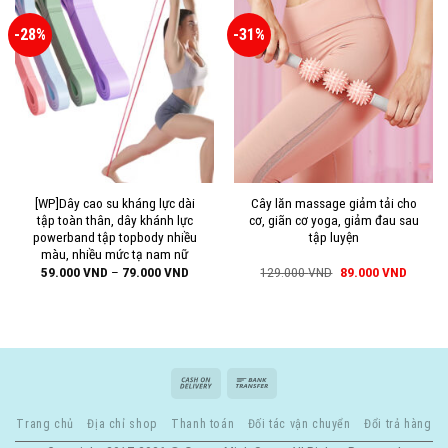
-28%
-31%
[WP]Dây cao su kháng lực dài
Cây lăn massage giảm tải cho
tập toàn thân, dây khánh lực
cơ, giãn cơ yoga, giảm đau sau
powerband tập topbody nhiều
tập luyện
màu, nhiều mức tạ nam nữ
59.000
VND
–
79.000
VND
129.000
VND
89.000
VND
Trang chủ
Địa chỉ shop
Thanh toán
Đối tác vận chuyển
Đổi trả hàng