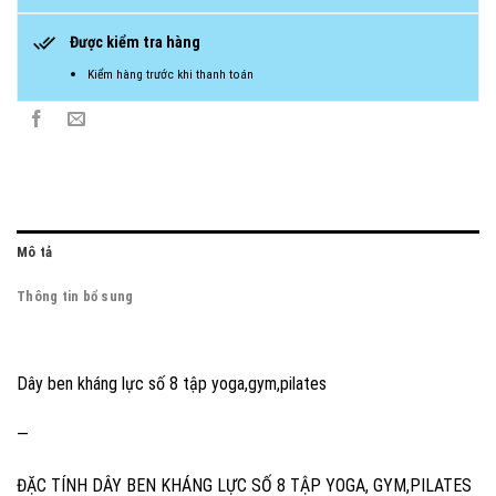
Được kiểm tra hàng
Kiểm hàng trước khi thanh toán
Mô tả
Thông tin bổ sung
Dây ben kháng lực số 8 tập yoga,gym,pilates
—
ĐẶC TÍNH DÂY BEN KHÁNG LỰC SỐ 8 TẬP YOGA, GYM,PILATES