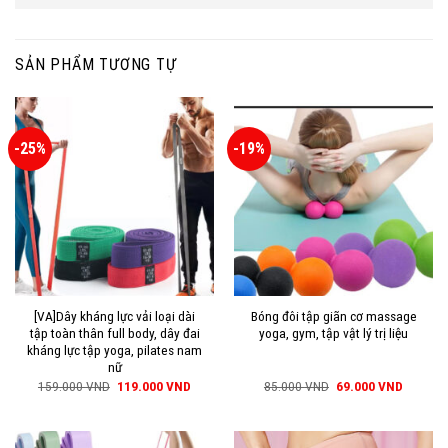
SẢN PHẨM TƯƠNG TỰ
-25%
-19%
[VA]Dây kháng lực vải loại dài
Bóng đôi tập giãn cơ massage
tập toàn thân full body, dây đai
yoga, gym, tập vật lý trị liệu
kháng lực tập yoga, pilates nam
nữ
159.000
VND
119.000
VND
85.000
VND
69.000
VND