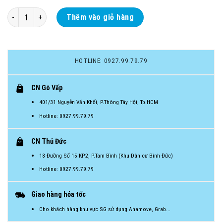
[VCX]Dây cao su đàn hồi, dây kéo kháng lực và dụng cụ hổ trợ tập gym t
Thêm vào giỏ hàng
HOTLINE: 0927.99.79.79
CN Gò Vấp
401/31 Nguyễn Văn Khối, P.Thông Tây Hội, Tp.HCM
Hotline: 0927.99.79.79
CN Thủ Đức
18 Đường Số 15 KP2, P.Tam Bình (Khu Dân cư Bình Đức)
Hotline: 0927.99.79.79
Giao hàng hỏa tốc
Cho khách hàng khu vực SG sử dụng Ahamove, Grab...