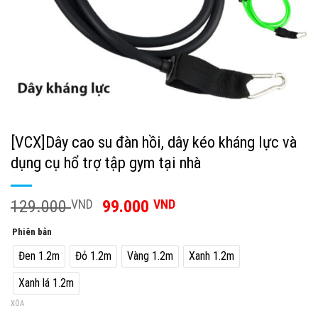
[VCX]Dây cao su đàn hồi, dây kéo kháng lực và
dụng cụ hổ trợ tập gym tại nhà
129.000
VND
99.000
VND
Phiên bản
Đen 1.2m
Đỏ 1.2m
Vàng 1.2m
Xanh 1.2m
Xanh lá 1.2m
XÓA