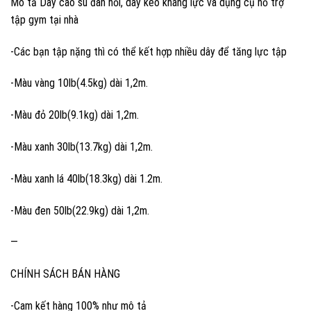
Mô tả Dây cao su đàn hồi, dây kéo kháng lực và dụng cụ hổ trợ
tập gym tại nhà
-Các bạn tập nặng thì có thể kết hợp nhiều dây để tăng lực tập
-Màu vàng 10lb(4.5kg) dài 1,2m.
-Màu đỏ 20lb(9.1kg) dài 1,2m.
-Màu xanh 30lb(13.7kg) dài 1,2m.
-Màu xanh lá 40lb(18.3kg) dài 1.2m.
-Màu đen 50lb(22.9kg) dài 1,2m.
—
CHÍNH SÁCH BÁN HÀNG
-Cam kết hàng 100% như mô tả