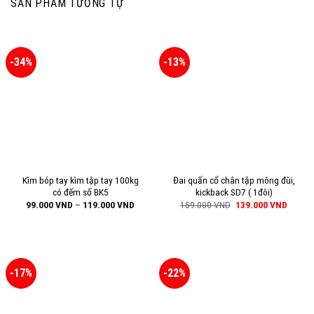
SẢN PHẨM TƯƠNG TỰ
-34%
-13%
Kìm bóp tay kìm tập tay 100kg
Đai quấn cổ chân tập mông đùi,
có đếm số BK5
kickback SD7 ( 1đôi)
99.000
VND
–
119.000
VND
159.000
VND
139.000
VND
-17%
-22%