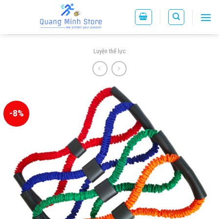
Skip
to
content
Luyện thể lực
-8%