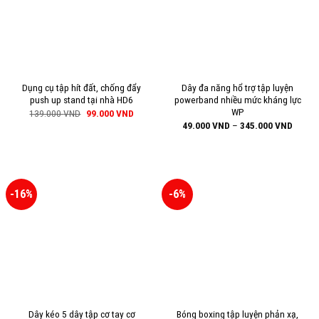
Dụng cụ tập hít đất, chống đẩy
Dây đa năng hổ trợ tập luyện
push up stand tại nhà HD6
powerband nhiều mức kháng lực
WP
139.000
VND
99.000
VND
49.000
VND
–
345.000
VND
-16%
-6%
Dây kéo 5 dây tập cơ tay cơ
Bóng boxing tập luyện phản xạ,