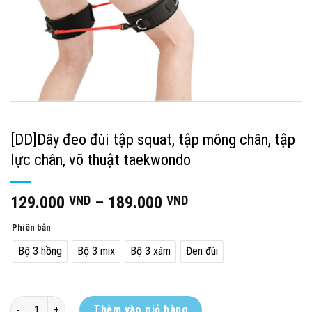
[DD]Dây đeo đùi tập squat, tập mông chân, tập
lực chân, võ thuật taekwondo
129.000
VND
–
189.000
VND
Phiên bản
Bộ 3 hồng
Bộ 3 mix
Bộ 3 xám
Đen đùi
[DD]Dây đeo đùi tập squat, tập mông chân, tập lực chân, võ thuật tae
Thêm vào giỏ hàng