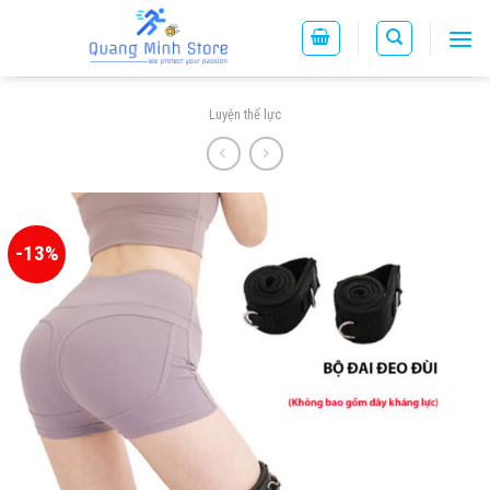
Skip
to
content
Luyện thể lực
-13%