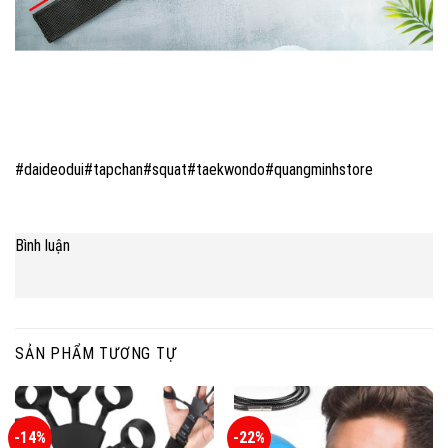
#daideodui#tapchan#squat#taekwondo#quangminhstore
Bình luận
SẢN PHẨM TƯƠNG TỰ
-14%
-22%