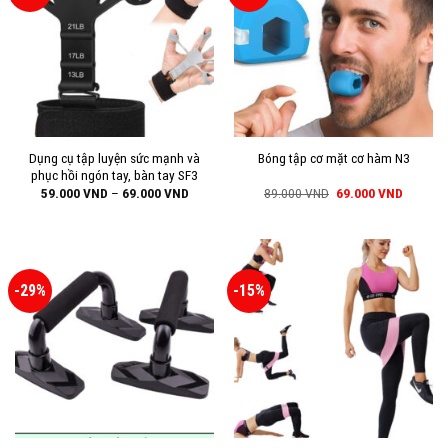
Dụng cụ tập luyện sức mạnh và
Bóng tập cơ mặt cơ hàm N3
phục hồi ngón tay, bàn tay SF3
59.000
VND
–
69.000
VND
89.000
VND
69.000
VND
-29%
-15%