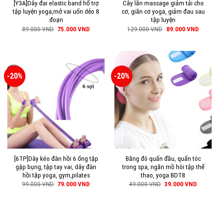
[Y3A]Dây đai elastic band hổ trợ
Cây lăn massage giảm tải cho
tập luyện yoga,mở vai uốn dẻo 8
cơ, giãn cơ yoga, giảm đau sau
đoạn
tập luyện
89.000
VND
75.000
VND
129.000
VND
89.000
VND
-20%
-20%
[6TP]Dây kéo đàn hồi 6 ống tập
Băng đô quấn đầu, quấn tóc
gập bụng, tập tay vai, dây đàn
trong spa, ngăn mồ hôi tập thể
hồi tập yoga, gym,pilates
thao, yoga BDT8
99.000
VND
79.000
VND
49.000
VND
39.000
VND