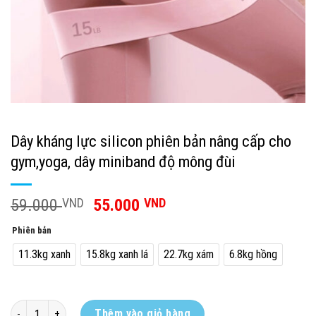
Dây kháng lực silicon phiên bản nâng cấp cho
gym,yoga, dây miniband độ mông đùi
59.000
VND
55.000
VND
Phiên bản
11.3kg xanh
15.8kg xanh lá
22.7kg xám
6.8kg hồng
Dây kháng lực silicon phiên bản nâng cấp cho gym,yoga, dây miniband
Thêm vào giỏ hàng