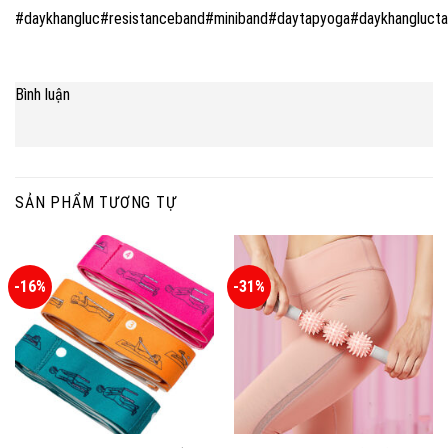
#daykhangluc#resistanceband#miniband#daytapyoga#daykhangluc
Bình luận
SẢN PHẨM TƯƠNG TỰ
-16%
-31%