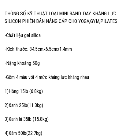
THÔNG SỐ KỸ THUẬT LOẠI MINI BAND, DÂY KHÁNG LỰC
SILICON PHIÊN BẢN NÂNG CẤP CHO YOGA,GYM,PILATES
-Chất liệu gel silica
-Kích thước: 34.5cmx6.5cmx1.4mm
-Nặng khoảng 50g
-Gồm 4 màu với 4 mức kháng lực kháng nhau
1)Hồng 15lb (6.8kg)
2)Xanh 25lb(11.3kg)
3)Xanh lá 35lb (15.8kg)
4)Xám 50lb(22.7kg)