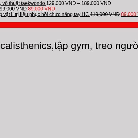
, võ thuật taekwondo
129.000
VND
–
189.000
VND
99.000
VND
89.000
VND
vật lí trị liệu phục hồi chức năng tay HC
119.000
VND
89.000
calisthenics,tập gym, treo ngườ