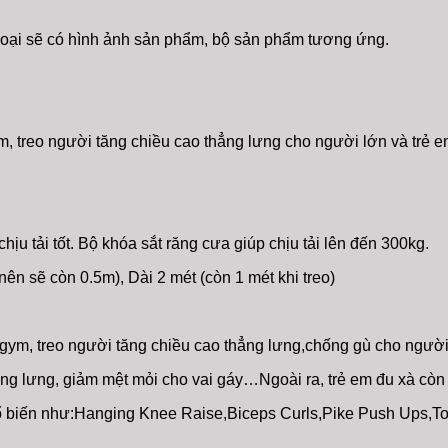
loại sẽ có hình ảnh sản phẩm, bộ sản phẩm tương ứng.
ym, treo người tăng chiều cao thẳng lưng cho người lớn và trẻ 
ịu tải tốt. Bộ khóa sắt răng cưa giúp chịu tải lên đến 300kg.
nên sẽ còn 0.5m), Dài 2 mét (còn 1 mét khi treo)
gym, treo người tăng chiều cao thẳng lưng,chống gù cho người 
ẳng lưng, giảm mệt mỏi cho vai gáy…Ngoài ra, trẻ em đu xà còn 
hổ biến như:Hanging Knee Raise,Biceps Curls,Pike Push Ups,Toes