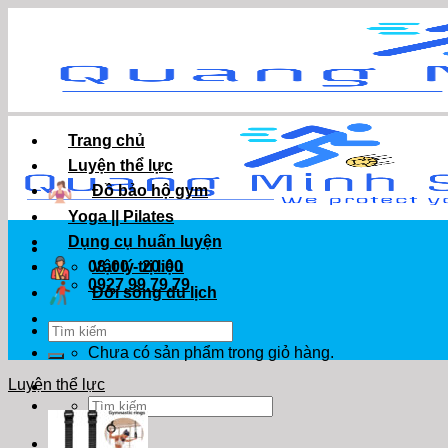
Skip
to
content
Trang chủ
Luyện thể lực
Đồ bảo hộ gym
Yoga || Pilates
Dụng cụ huấn luyện
Vật lý trị liệu
08:00 - 20:00
0927.99.79.79
Đời sống du lịch
Tìm
kiếm:
Chưa có sản phẩm trong giỏ hàng.
Luyện thể lực
Tìm
kiếm: