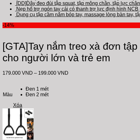
[DD]Dây đeo đùi tập squat, tập mông chân, tập lực chân
Nẹp hổ trợ ngón tay cái có thanh trợ lực định hình NCB
Dụng cụ tập cầm nắm bóp tay, massage lòng bàn tay, tập 
-14%
[GTA]Tay nắm treo xà đơn tập 
cho người lớn và trẻ em
179.000
VND
–
199.000
VND
Đen 1 mét
Màu
Đen 2 mét
Xóa