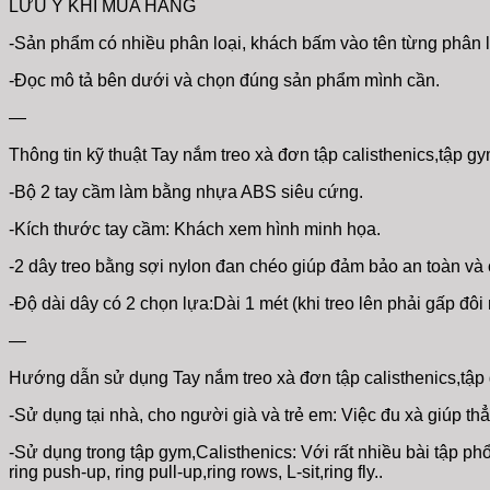
LƯU Ý KHI MUA HÀNG
-Sản phẩm có nhiều phân loại, khách bấm vào tên từng phân 
-Đọc mô tả bên dưới và chọn đúng sản phẩm mình cần.
—
Thông tin kỹ thuật Tay nắm treo xà đơn tập calisthenics,tập g
-Bộ 2 tay cầm làm bằng nhựa ABS siêu cứng.
-Kích thước tay cầm: Khách xem hình minh họa.
-2 dây treo bằng sợi nylon đan chéo giúp đảm bảo an toàn và ch
-Độ dài dây có 2 chọn lựa:Dài 1 mét (khi treo lên phải gấp đôi 
—
Hướng dẫn sử dụng Tay nắm treo xà đơn tập calisthenics,tập 
-Sử dụng tại nhà, cho người già và trẻ em: Việc đu xà giúp th
-Sử dụng trong tập gym,Calisthenics: Với rất nhiều bài tập p
ring push-up, ring pull-up,ring rows, L-sit,ring fly..