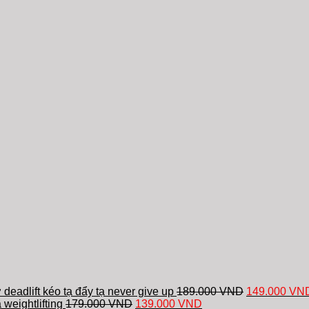
 deadlift kéo tạ đẩy tạ never give up
189.000
VND
149.000
VN
weightlifting
179.000
VND
139.000
VND