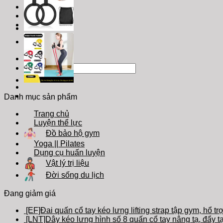
Tìm
kiếm:
Danh mục sản phẩm
Trang chủ
Luyện thể lực
Đồ bảo hộ gym
Yoga || Pilates
Dụng cụ huấn luyện
Vật lý trị liệu
Đời sống du lịch
Đang giảm giá
[EF]Đai quấn cổ tay kéo lưng lifting strap tập gym, hổ trợ
[LNT]Dây kéo lưng hình số 8 quấn cổ tay nâng tạ, đẩy tạ 