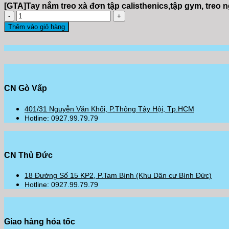
[GTA]Tay nắm treo xà đơn tập calisthenics,tập gym, treo 
[GTA]Tay
nắm
Thêm vào giỏ hàng
treo
xà
đơn
tập
calisthenics,tập
gym,
treo
CN Gò Vấp
người
tăng
401/31 Nguyễn Văn Khối, P.Thông Tây Hội, Tp.HCM
chiều
Hotline: 0927.99.79.79
cao
thẳng
lưng
cho
CN Thủ Đức
người
lớn
18 Đường Số 15 KP2, P.Tam Bình (Khu Dân cư Bình Đức)
và
Hotline: 0927.99.79.79
trẻ
em
số
lượng
Giao hàng hỏa tốc