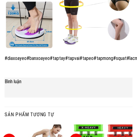
#diaxoayeo#banxoayeo#taptay#tapvai#tapeo#tapmong#squat#lac
Bình luận
SẢN PHẨM TƯƠNG TỰ