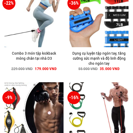
-22%
-36%
Combo 3 món tập kickback
Dụng cụ luyện tập ngón tay, tăng
mông chân tại nhà D3
cường sức mạnh và độ linh động
cho ngón tay
229.000
VND
179.000
VND
55.000
VND
35.000
VND
-9%
-16%