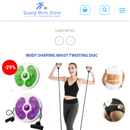
Skip
to
content
Luyện thể lực
-29%