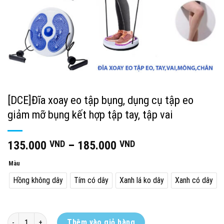
[DCE]Đĩa xoay eo tập bụng, dụng cụ tập eo
giảm mỡ bụng kết hợp tập tay, tập vai
135.000
VND
–
185.000
VND
Màu
Hồng không dây
Tím có dây
Xanh lá ko dây
Xanh có dây
[DCE]Đĩa xoay eo tập bụng, dụng cụ tập eo giảm mỡ bụng kết hợp tập tay
Thêm vào giỏ hàng