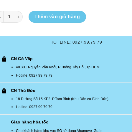
CE]Dụng cụ kẹp tập chân, tập đùi, kẹp tay tập bắp tay, máy kegel
Thêm vào giỏ hàng
HOTLINE: 0927.99.79.79
CN Gò Vấp
401/31 Nguyễn Văn Khối, P.Thông Tây Hội, Tp.HCM
Hotline: 0927.99.79.79
CN Thủ Đức
18 Đường Số 15 KP2, P.Tam Bình (Khu Dân cư Bình Đức)
Hotline: 0927.99.79.79
Giao hàng hỏa tốc
Cho khách hàng khu vực SG sử dụng Ahamove, Grab...