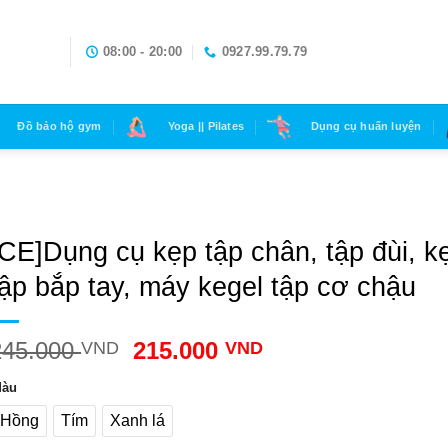
08:00 - 20:00
0927.99.79.79
Đồ bảo hộ gym
Yoga || Pilates
Dụng cụ huấn luyện
[CE]Dụng cụ kẹp tập chân, tập đùi, k
tập bắp tay, máy kegel tập cơ chậu
245.000
215.000
VND
VND
àu
Hồng
Tím
Xanh lá