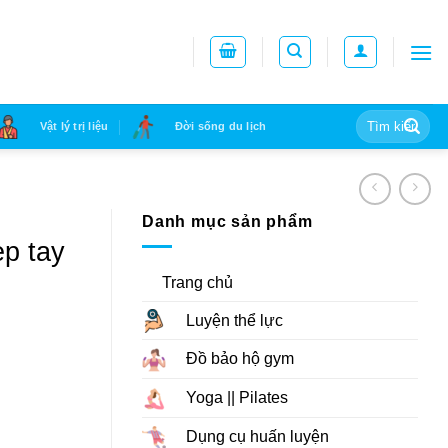
Tìm
Vật lý trị liệu
Đời sống du lịch
kiếm:
Danh mục sản phẩm
ẹp tay
Trang chủ
Luyện thể lực
Đồ bảo hộ gym
Yoga || Pilates
Dụng cụ huấn luyện