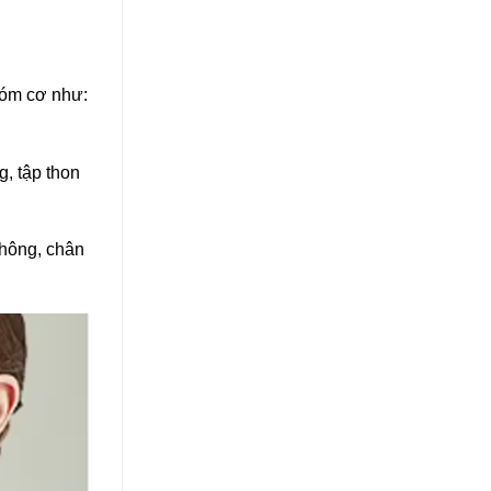
nhóm cơ như:
, tập thon
 hông, chân