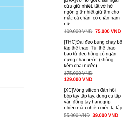
[BVA]Vớ hở gót chân ngải
cứu giữ nhiệt, tất vớ hở
ngón giữ nhiệt giữ ấm cho
mắc cá chân, cổ chân nam
nữ
109.000
VND
75.000
VND
[THC]Đai đeo bụng chạy bộ
tập thể thao, Túi thể thao
bao tử đeo hông có ngăn
đựng chai nước (không
kèm chai nước)
175.000
VND
129.000
VND
[XC]Vòng silicon đàn hồi
bóp tay tập tay, dụng cụ tập
vận động tay handgrip
nhiều màu nhiều mức tạ tập
55.000
VND
39.000
VND