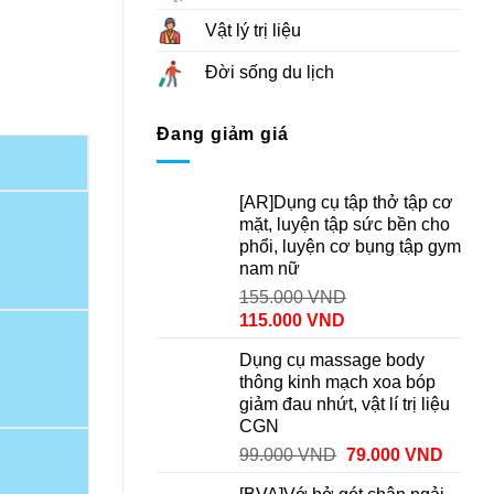
Vật lý trị liệu
 tập cơ chậu số lượng
Đời sống du lịch
Đang giảm giá
[AR]Dụng cụ tập thở tập cơ
mặt, luyện tập sức bền cho
phổi, luyện cơ bụng tập gym
nam nữ
155.000
VND
115.000
VND
Dụng cụ massage body
thông kinh mạch xoa bóp
giảm đau nhứt, vật lí trị liệu
CGN
99.000
VND
79.000
VND