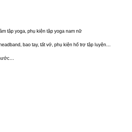
m tập yoga, phụ kiện tập yoga nam nữ
eadband, bao tay, tất vớ, phụ kiện hổ trợ tập luyện…
i nước…