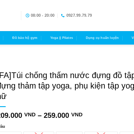
08:00 - 20:00
0927.99.79.79
Đồ bảo hộ gym
Yoga || Pilates
Dụng cụ huấn luyện
V
[FA]Túi chống thấm nước đựng đồ tậ
đựng thảm tập yoga, phụ kiện tập yo
nữ
209.000
–
259.000
VND
VND
àu