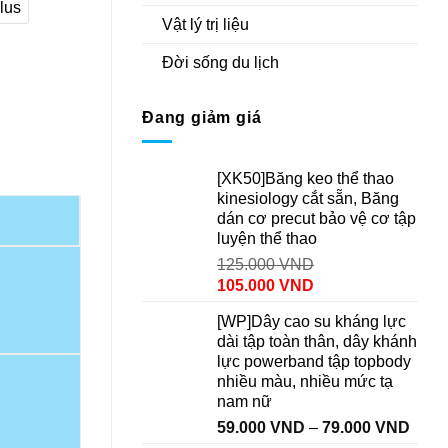
lus
Vật lý trị liệu
Đời sống du lịch
Đang giảm giá
phụ kiện tập yoga nam nữ số lượng
[XK50]Băng keo thể thao
kinesiology cắt sẵn, Băng
dán cơ precut bảo vệ cơ tập
luyện thể thao
125.000
VND
105.000
VND
[WP]Dây cao su kháng lực
dài tập toàn thân, dây khánh
lực powerband tập topbody
nhiều màu, nhiều mức tạ
nam nữ
59.000
VND
–
79.000
VND