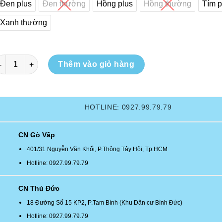
Đen plus
Đen thường
Hồng plus
Hồng thường
Tím p
Xanh thường
FA]Túi chống thấm nước đựng đồ tập gym, đựng thảm tập yoga, 
Thêm vào giỏ hàng
HOTLINE: 0927.99.79.79
CN Gò Vấp
401/31 Nguyễn Văn Khối, P.Thông Tây Hội, Tp.HCM
Hotline: 0927.99.79.79
CN Thủ Đức
18 Đường Số 15 KP2, P.Tam Bình (Khu Dân cư Bình Đức)
Hotline: 0927.99.79.79