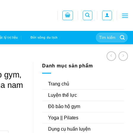
Tìm
ật lý trị liệu
Đời sống du lịch
kiếm:
Danh mục sản phẩm
p gym,
ga nam
Trang chủ
Luyện thể lực
Đồ bảo hộ gym
Yoga || Pilates
Dụng cụ huấn luyện