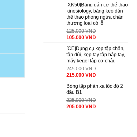
[XK50]Băng dán cơ thể thao
kinesiology, băng keo dán
thể thao phòng ngừa chấn
thương loại có lỗ
125.000
VND
105.000
VND
[CE]Dụng cụ kẹp tập chân,
tập đùi, kẹp tay tập bắp tay,
máy kegel tập cơ chậu
245.000
VND
215.000
VND
Bóng tập phản xạ tốc độ 2
đầu B1
225.000
VND
205.000
VND