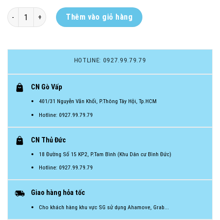
[YV2]Tất vớ nữ tập gym, tập yoga dài tới đầu gối, tất đùi cao cổ chống t
Thêm vào giỏ hàng
HOTLINE: 0927.99.79.79
CN Gò Vấp
401/31 Nguyễn Văn Khối, P.Thông Tây Hội, Tp.HCM
Hotline: 0927.99.79.79
CN Thủ Đức
18 Đường Số 15 KP2, P.Tam Bình (Khu Dân cư Bình Đức)
Hotline: 0927.99.79.79
Giao hàng hỏa tốc
Cho khách hàng khu vực SG sử dụng Ahamove, Grab...