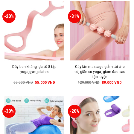
-20%
-31%
Dây ben kháng lực số 8 tập
Cây lăn massage giảm tải cho
yoga,gym,pilates
cơ, giãn cơ yoga, giảm đau sau
tập luyện
69.000
VND
55.000
VND
129.000
VND
89.000
VND
-30%
-20%