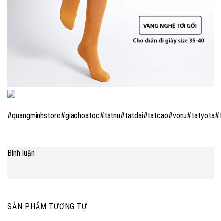
#quangminhstore#giaohoatoc#tatnu#tatdai#tatcao#vonu#tatyota
Bình luận
SẢN PHẨM TƯƠNG TỰ