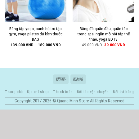
Bóng tập yoga, banh hổ trợ tập
Băng đô quấn đầu, quấn tóc
gym, yoga pilates đủ kích thước
trong spa, ngăn mồ hôi tập thể
BAG
thao, yoga BDT8
139.000
VND
–
189.000
VND
49.000
VND
39.000
VND
Trang chủ
Địa chỉ shop
Thanh toán
Đối tác vận chuyển
Đổi trả hàng
Copyright 2017-2026 © Quang Minh Store All Rights Reserved