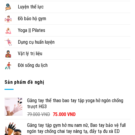
Luyện thể lực
Đồ bảo hộ gym
Yoga || Pilates
Dụng cụ huấn luyện
Vật lý trị liệu
Đời sống du lịch
Sản phẩm đề nghị
Găng tay thể thao bao tay tập yoga hở ngón chống
trượt HG3
79.000
VND
75.000
VND
Găng tay tập gym hở mu nam nữ, Bao tay bảo vệ full
ngón tay chống chai tay nâng tạ, đẩy tạ đu xà ED