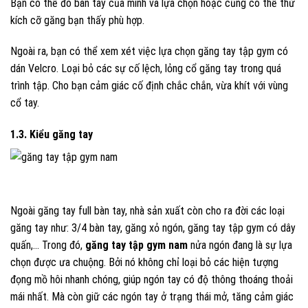
Bạn có thể đo bàn tay của mình và lựa chọn hoặc cũng có thể thử
kích cỡ găng bạn thấy phù hợp.
Ngoài ra, bạn có thể xem xét việc lựa chọn găng tay tập gym có
dán Velcro. Loại bỏ các sự cố lệch, lỏng cổ găng tay trong quá
trình tập. Cho bạn cảm giác cố định chắc chắn, vừa khít với vùng
cổ tay.
1.3. Kiểu găng tay
Ngoài găng tay full bàn tay, nhà sản xuất còn cho ra đời các loại
găng tay như: 3/4 bàn tay, găng xỏ ngón, găng tay tập gym có dây
quấn,… Trong đó,
găng tay tập gym nam
nửa ngón đang là sự lựa
chọn được ưa chuộng. Bởi nó không chỉ loại bỏ các hiện tượng
đọng mồ hôi nhanh chóng, giúp ngón tay có độ thông thoáng thoải
mái nhất. Mà còn giữ các ngón tay ở trạng thái mở, tăng cảm giác