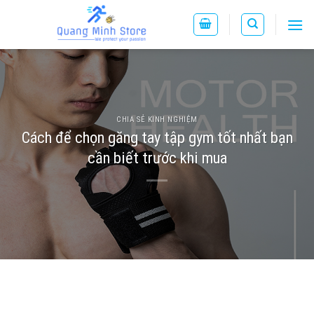
Skip
to
content
CHIA SẺ KINH NGHIỆM
Cách để chọn găng tay tập gym tốt nhất bạn
cần biết trước khi mua