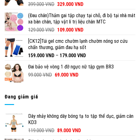
399.000
VND
329.000
VND
(Đau chân)Thảm gai tập chạy tại chỗ, đi bộ tại nhà mát
xa bàn chân, tập vật lí trị liệu chân MTC
129.000
VND
109.000
VND
[CK12]Túi gel cmc chườm lạnh chườm nóng sơ cứu
chấn thương, giảm đau hạ sốt
159.000
VND
–
179.000
VND
Đai bảo vệ vòng 1 đỡ ngực nữ tập gym BR3
99.000
VND
69.000
VND
Đang giảm giá
Dây nhảy không dây bóng tạ to tập thể dục, giảm cân
KD3
119.000
VND
89.000
VND