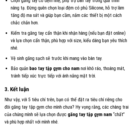
Chọn găng tay có đệm nhẹ, phụ trợ bàn tay trong quá trình
nâng tạ. Đừng quên chọn loại đệm có phủ Silicone, hỗ trợ làm
tăng độ ma sát và giúp bạn cầm, nắm các thiết bị một cách
chắc chắn hơn.
Kiểm tra găng tay cẩn thận khi nhận hàng (nếu bạn đặt online)
và lựa chọn cẩn thận, phù hợp với size, kiểu dáng bạn yêu thích
nhé.
Vệ sinh găng sạch sẽ trước khi mang vào bàn tay.
Bảo quản
bao tay tập gym cho nam
nơi khô ráo, thoáng mát,
tránh tiếp xúc trực tiếp với ánh nắng mặt trời.
3. Kết luận
Như vậy, với 5 tiêu chí trên, bạn có thể đặt ra tiêu chí riêng cho
đôi găng tay tập gym cho mình chưa? Hy vọng rằng, các chàng trai
của chúng mình sẽ lựa chọn được
găng tay tập gym nam
“chất”
và phù hợp nhất với mình nhé.