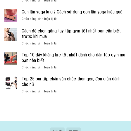
ở
Chức năng bình luận bị tắt
Top
11
Con lăn yoga là gì? Cách sử dụng con lăn yoga hiệu quả
món
ở
Chức năng bình luận bị tắt
phụ
Con
kiện
lăn
Cách để chọn găng tay tập gym tốt nhất bạn cần biết
chạy
yoga
bộ
trước khi mua
là
cần
ở
Chức năng bình luận bị tắt
gì?
thiết
Cách
Cách
khi
để
sử
Top 10 dây kháng lực tốt nhất dành cho dân tập gym mà
chạy
chọn
dụng
bạn nên biết
bộ
găng
con
chàng
ở
Chức năng bình luận bị tắt
tay
lăn
nên
Top
tập
yoga
có
10
Top 25 bài tập chân săn chắc thon gọn, đơn giản dành
gym
hiệu
dây
tốt
quả
cho nữ
kháng
nhất
ở
Chức năng bình luận bị tắt
lực
bạn
Top
tốt
cần
25
nhất
biết
bài
dành
trước
tập
cho
khi
chân
dân
mua
săn
tập
chắc
gym
thon