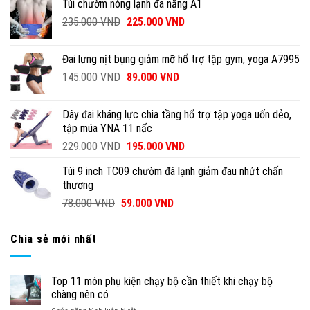
Túi chườm nóng lạnh đa năng A1
235.000
VND
225.000
VND
Đai lưng nịt bụng giảm mỡ hổ trợ tập gym, yoga A7995
145.000
VND
89.000
VND
Dây đai kháng lực chia tầng hổ trợ tập yoga uốn dẻo,
tập múa YNA 11 nấc
229.000
VND
195.000
VND
Túi 9 inch TC09 chườm đá lạnh giảm đau nhứt chấn
thương
78.000
VND
59.000
VND
Chia sẻ mới nhất
Top 11 món phụ kiện chạy bộ cần thiết khi chạy bộ
chàng nên có