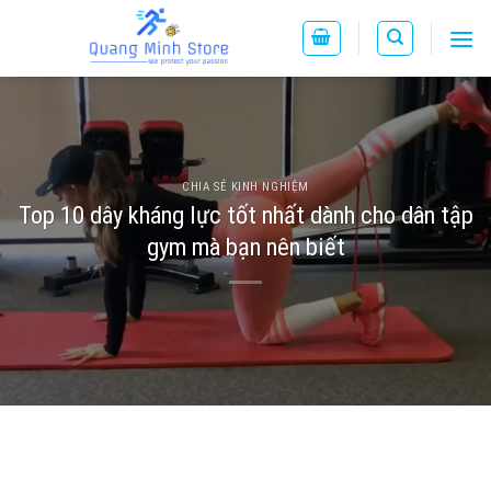
Skip
to
content
CHIA SẺ KINH NGHIỆM
Top 10 dây kháng lực tốt nhất dành cho dân tập
gym mà bạn nên biết