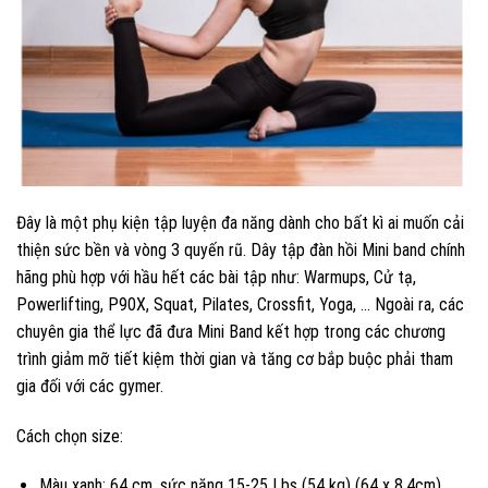
Đây là một phụ kiện tập luyện đa năng dành cho bất kì ai muốn cải
thiện sức bền và vòng 3 quyến rũ. Dây tập đàn hồi Mini band chính
hãng phù hợp với hầu hết các bài tập như: Warmups, Cử tạ,
Powerlifting, P90X, Squat, Pilates, Crossfit, Yoga, … Ngoài ra, các
chuyên gia thể lực đã đưa Mini Band kết hợp trong các chương
trình giảm mỡ tiết kiệm thời gian và tăng cơ bắp buộc phải tham
gia đối với các gymer.
Cách chọn size:
Màu xanh: 64 cm, sức nặng 15-25 Lbs (54 kg) (64 x 8,4cm)